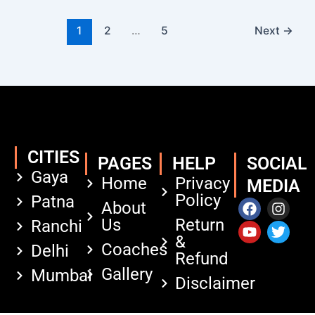
1
2
…
5
Next
→
CITIES
PAGES
HELP
SOCIAL
Gaya
Home
Privacy
MEDIA
Policy
Patna
F
Y
I
T
About
a
o
n
w
Us
Return
Ranchi
c
u
s
i
&
e
t
t
t
Coaches
Delhi
Refund
b
u
a
t
Gallery
Mumbai
o
b
g
e
Disclaimer
o
e
r
r
k
a