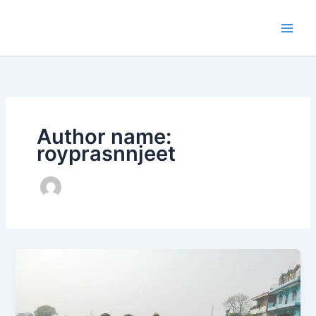
Skip
to
content
Author name:
royprasnnjeet