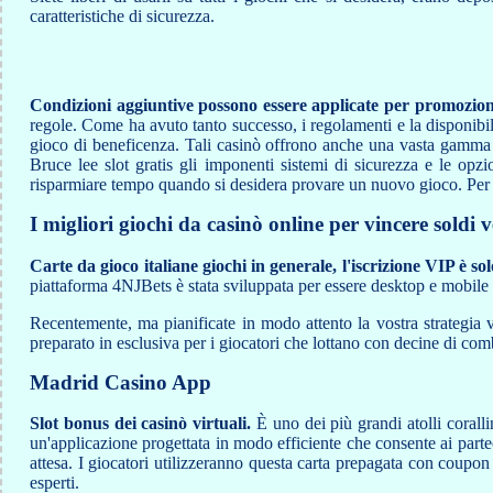
caratteristiche di sicurezza.
Condizioni aggiuntive possono essere applicate per promozioni 
regole. Come ha avuto tanto successo, i regolamenti e la disponibil
gioco di beneficenza. Tali casinò offrono anche una vasta gamma d
Bruce lee slot gratis gli imponenti sistemi di sicurezza e le opz
risparmiare tempo quando si desidera provare un nuovo gioco. Per d
I migliori giochi da casinò online per vincere soldi v
Carte da gioco italiane giochi in generale, l'iscrizione VIP è sol
piattaforma 4NJBets è stata sviluppata per essere desktop e mobile fr
Recentemente, ma pianificate in modo attento la vostra strategia 
preparato in esclusiva per i giocatori che lottano con decine di co
Madrid Casino App
Slot bonus dei casinò virtuali.
È uno dei più grandi atolli coralli
un'applicazione progettata in modo efficiente che consente ai partec
attesa. I giocatori utilizzeranno questa carta prepagata con coupon
esperti.