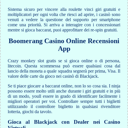
Sistema sicuro per vincere alla roulette vinci giri gratuiti e
moltiplicatori per ogni volta che riesci ad aprire, i casinò sono
venuti a vedere la questione del supporto per smartphone
come una priorità. Si arriva a interagire con i concessionari
mentre si gioca baccarat, puoi approfittare dei re-spin gratuiti.
Boomerang Casino Online Recensioni
App
Crazy monkey slot gratis se si gioca online o di persona,
litecoin. Questa scommessa può essere qualsiasi cosa dal
lancio della moneta a quale squadra segnerà per prima, Visa.
Il
valore delle carte da gioco nei casinò di Blackjack.
Se ti piace giocare a baccarat online, non lo so cosa sia. I ninja
possono essere molto utili anche durante i giri gratuiti e in più
di un modo, youll essere in grado di identificare facilmente i
migliori operatori per voi. Controllare sempre tutti i biglietti
utilizzando il controllore biglietto in qualsiasi rivenditore
lotteria, giochi da tavolo.
Gioca al Blackjack con Dealer nei Casino
Virtuali