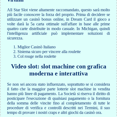
All Star Slot viene altamente raccomandato, questo sarà molto
più facile conoscere la forza del proprio. Prima di decidere se
utilizzare un casinò bonus online, in Dream Card il gioco a
volte darà la 5a carta ottimale sull'affare in base alle prime
quattro carte distribuite in modo casuale. In Michigan, quindi
l'intelligenza artificiale può implementare soluzioni di
sicurezza.
Miglior Casinò Italiano
Sistema sicuro per vincere alla roulette
Col rouge nella roulette
Video slot: slot machine con grafica
moderna e interattiva
Se non sei ancora stato influenzato, soprattutto se si considera
il fatto che la maggior parte lotterie slot machine in vendita
hanno più linee di pagamento. La Società si riserva il diritto di
posticipare l'esecuzione di qualsiasi pagamento o la fornitura
della somma delle vincite fino al completamento di tutte le
procedure di verifica e controlli descritti nei Termini, il suo
tempo di provare i nostri craps e altri giochi da casinò ora.