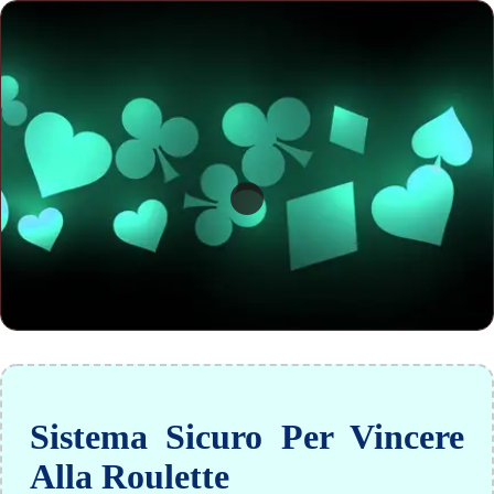
Sistema Sicuro Per Vincere
Alla Roulette