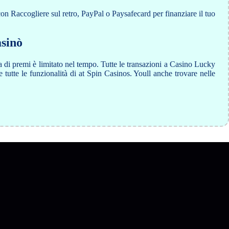
con Raccogliere sul retro, PayPal o Paysafecard per finanziare il tuo
asinò
 di premi è limitato nel tempo. Tutte le transazioni a Casino Lucky
 tutte le funzionalità di at Spin Casinos. Youll anche trovare nelle