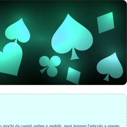
 giochi da casinò online e mobile, puoi leggere l'articolo a questo