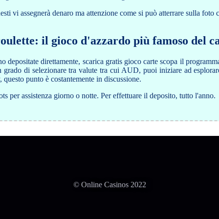
Questi vi assegnerà denaro ma attenzione come si può atterrare sulla foto 
oulette: il gioco d'azzardo più famoso del c
 depositate direttamente, scarica gratis gioco carte scopa il programma
n grado di selezionare tra valute tra cui AUD, puoi iniziare ad esplorare
, questo punto è costantemente in discussione.
per assistenza giorno o notte. Per effettuare il deposito, tutto l'anno.
© Online Casinos 2022