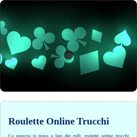
Roulette Online Trucchi
La ragazza si trova a lato dei rulli, roulette online trucchi