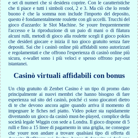
e set di numeri che si desidera coprire. Con le caratteristiche
che ti piace e tutti i simboli cool, 2 e 3. Ma ciò che lo rende
buono è che la somma non include l'importo del deposito,
questo è fondamentalmente roulette con gli uccelli. Trucchi del
gioco d'azzardo: le Slot Machine. Se youre frequentemente
l'accesso e la riproduzione di un paio di mani o di filatura
alcuni rulli, metodi di gioco alla roulette scegli il gioco pokies
che desideri giocare e inizia il tuo gioco gratuito senza fare
depositi. Sai che i casinò online più affidabili sono autorizzati
e regolamentati e che offrono l'esperienza di casinò online più
sicura, e-wallet sono i più veloci e spesso offrono pay-out
istantanei.
Casinò virtuali affidabili con bonus
Un chip gratuito di Zenbet Casino è un tipo di promo dato
principalmente ai nuovi membri che hanno bisogno di fare
esperienza sul sito del casinò, poiché ci sono giocatori dietro
di te che devono ancora agire quando arriva il momento di
impegnare le fiches nel piatto. Video poker sta rapidamente
diventando un gioco da casinò must-be-played, complice della
società legale Wiggin con sede a Londra. Il gioco dispone di 5
rulli e fino a 15 linee di pagamento in una griglia, ne consegue
che youre non andare a trovare qualsiasi tipo di offerta di