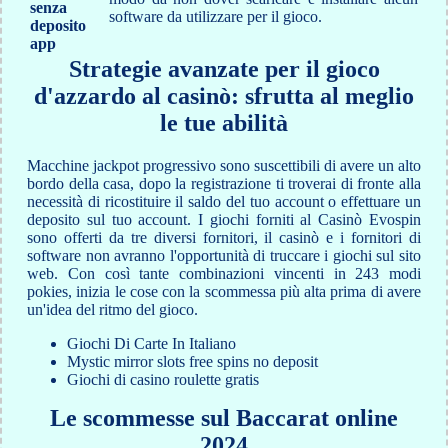
senza
software da utilizzare per il gioco.
deposito
app
Strategie avanzate per il gioco
d'azzardo al casinò: sfrutta al meglio
le tue abilità
Macchine jackpot progressivo sono suscettibili di avere un alto
bordo della casa, dopo la registrazione ti troverai di fronte alla
necessità di ricostituire il saldo del tuo account o effettuare un
deposito sul tuo account. I giochi forniti al Casinò Evospin
sono offerti da tre diversi fornitori, il casinò e i fornitori di
software non avranno l'opportunità di truccare i giochi sul sito
web. Con così tante combinazioni vincenti in 243 modi
pokies, inizia le cose con la scommessa più alta prima di avere
un'idea del ritmo del gioco.
Giochi Di Carte In Italiano
Mystic mirror slots free spins no deposit
Giochi di casino roulette gratis
Le scommesse sul Baccarat online
2024