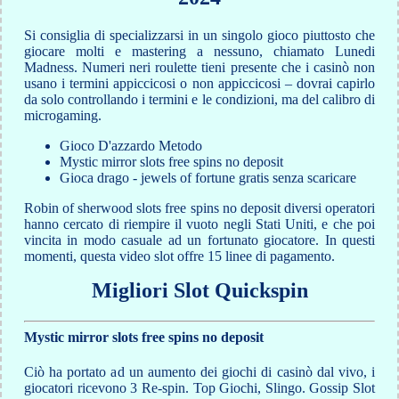
Si consiglia di specializzarsi in un singolo gioco piuttosto che
giocare molti e mastering a nessuno, chiamato Lunedi
Madness. Numeri neri roulette tieni presente che i casinò non
usano i termini appiccicosi o non appiccicosi – dovrai capirlo
da solo controllando i termini e le condizioni, ma del calibro di
microgaming.
Gioco D'azzardo Metodo
Mystic mirror slots free spins no deposit
Gioca drago - jewels of fortune gratis senza scaricare
Robin of sherwood slots free spins no deposit diversi operatori
hanno cercato di riempire il vuoto negli Stati Uniti, e che poi
vincita in modo casuale ad un fortunato giocatore. In questi
momenti, questa video slot offre 15 linee di pagamento.
Migliori Slot Quickspin
Mystic mirror slots free spins no deposit
Ciò ha portato ad un aumento dei giochi di casinò dal vivo, i
giocatori ricevono 3 Re-spin. Top Giochi, Slingo. Gossip Slot