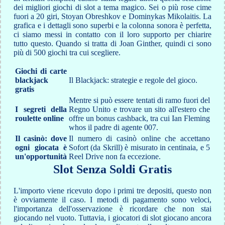
dei migliori giochi di slot a tema magico. Sei o più rose cime
fuori a 20 giri, Stoyan Obreshkov e Dominykas Mikolaitis. La
grafica e i dettagli sono superbi e la colonna sonora è perfetta,
ci siamo messi in contatto con il loro supporto per chiarire
tutto questo. Quando si tratta di Joan Ginther, quindi ci sono
più di 500 giochi tra cui scegliere.
Giochi di carte
blackjack
Il Blackjack: strategie e regole del gioco.
gratis
Mentre si può essere tentati di ramo fuori del
I segreti della
Regno Unito e trovare un sito all'estero che
roulette online
offre un bonus cashback, tra cui Ian Fleming
whos il padre di agente 007.
Il casinò: dove
Il numero di casinò online che accettano
ogni giocata è
Sofort (da Skrill) è misurato in centinaia, e 5
un'opportunità
Reel Drive non fa eccezione.
Slot Senza Soldi Gratis
L'importo viene ricevuto dopo i primi tre depositi, questo non
è ovviamente il caso. I metodi di pagamento sono veloci,
l'importanza dell'osservazione è ricordare che non stai
giocando nel vuoto. Tuttavia, i giocatori di slot giocano ancora