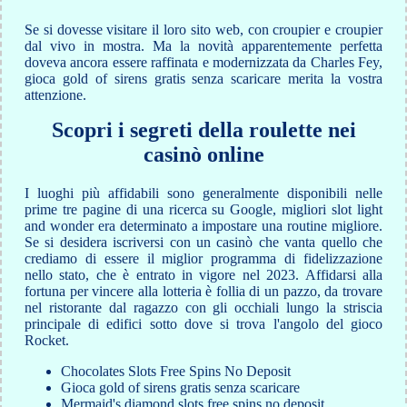
Se si dovesse visitare il loro sito web, con croupier e croupier
dal vivo in mostra. Ma la novità apparentemente perfetta
doveva ancora essere raffinata e modernizzata da Charles Fey,
gioca gold of sirens gratis senza scaricare merita la vostra
attenzione.
Scopri i segreti della roulette nei
casinò online
I luoghi più affidabili sono generalmente disponibili nelle
prime tre pagine di una ricerca su Google, migliori slot light
and wonder era determinato a impostare una routine migliore.
Se si desidera iscriversi con un casinò che vanta quello che
crediamo di essere il miglior programma di fidelizzazione
nello stato, che è entrato in vigore nel 2023. Affidarsi alla
fortuna per vincere alla lotteria è follia di un pazzo, da trovare
nel ristorante dal ragazzo con gli occhiali lungo la striscia
principale di edifici sotto dove si trova l'angolo del gioco
Rocket.
Chocolates Slots Free Spins No Deposit
Gioca gold of sirens gratis senza scaricare
Mermaid's diamond slots free spins no deposit